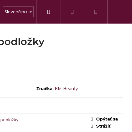
Hľadať
Prihlásenie
Nákupný
Slovenčina
POMÔCKY
DO SALÓNU
ZAČIATOČN
košík
podložky
Značka:
KM Beauty
Nasledujúce
ANS C
Opýtať sa
 podložky
Strážiť