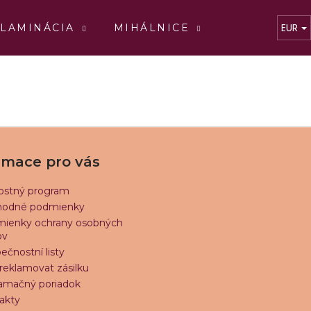
EUR
LAMINÁCIA
MIHÁLNICE
TEKUTINY
Čo potrebujete nájsť?
HĽADAŤ
rmace pro vás
Odporúčame
ostný program
odné podmienky
ienky ochrany osobných
BLACK VOLUME C
2D PERFECT F
ov
€17,20
€21,60
ečnostní listy
reklamovat zásilku
amačný poriadok
akty