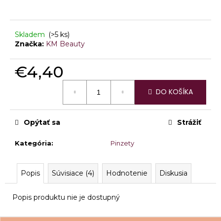
á
j
Skladem
(>5 ks)
s
Značka:
KM Beauty
ť
?
€4,40
Jednotková
DO KOŠÍKA
cena:
HĽADAŤ
Opýtať sa
Strážiť
Kategória
:
Pinzety
O
d
Popis
Súvisiace (4)
Hodnotenie
Diskusia
p
o
Popis produktu nie je dostupný
r
ú