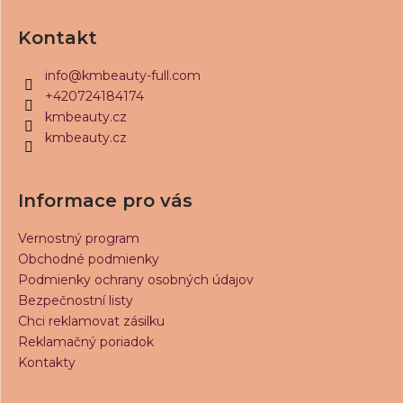
Z
č
a
á
Kontakt
m
p
e
ä
info
@
kmbeauty-full.com
t
+420724184174
KM
BEAUTY
i
kmbeauty.cz
LAMI
kmbeauty.cz
e
2:
LOCK
1,5
ML
Informace pro vás
€3,60
Vernostný program
Obchodné podmienky
Podmienky ochrany osobných údajov
Bezpečnostní listy
Chci reklamovat zásilku
Reklamačný poriadok
Kontakty