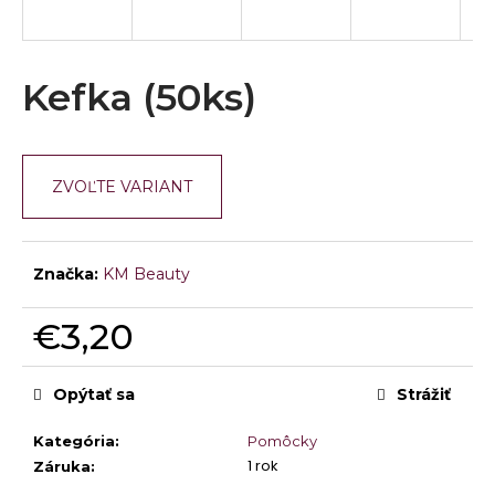
á
j
s
Kefka (50ks)
ť
?
ZVOĽTE VARIANT
HĽADAŤ
Značka:
KM Beauty
€3,20
O
Jednotková
d
cena:
Opýtať sa
Strážiť
p
o
Kategória
:
Pomôcky
r
1 rok
Záruka
:
ú