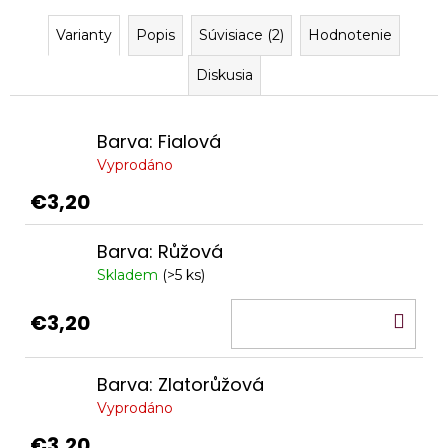
č
a
Varianty
Popis
Súvisiace (2)
Hodnotenie
m
e
Diskusia
KM
BEAUTY
Barva: Fialová
LAMI
2:
Vyprodáno
LOCK
1,5
€3,20
ML
€3,60
Barva: Růžová
Skladem
(>5 ks)
DO
€3,20
KO
Barva: Zlatorůžová
Vyprodáno
€3,20