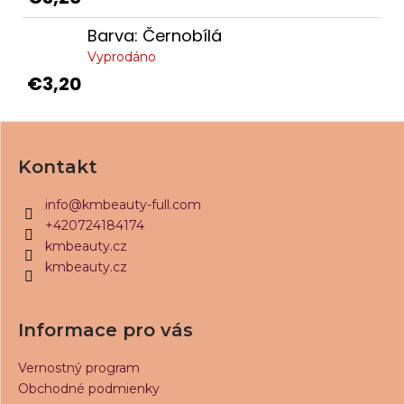
Barva: Černobílá
Vyprodáno
€3,20
Z
á
Kontakt
p
ä
info
@
kmbeauty-full.com
t
+420724184174
i
kmbeauty.cz
kmbeauty.cz
e
Informace pro vás
Vernostný program
Obchodné podmienky