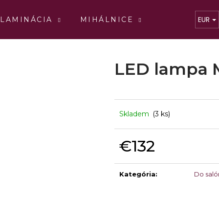
EUR
LAMINÁCIA
MIHÁLNICE
TEKUTINY
Čo potrebujete nájsť?
LED lampa 
HĽADAŤ
Skladem
(3 ks)
Odporúčame
€132
Jednotková
BLACK VOLUME C
2D PERFECT F
cena:
Kategória
:
Do saló
€17,20
€21,60