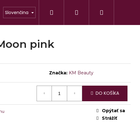
Hľadať
Prihlásenie
Nákupný
Slovenčina
POMÔCKY
DO SALÓNU
ZAČIATOČN
košík
Moon pink
Značka:
KM Beauty
DO KOŠÍKA
Nasledujúce
ANS C
Opýtať sa
nu
Strážiť