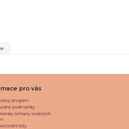
ia
rmace pro vás
ostný program
odné podmienky
ienky ochrany osobných
ov
ečnostní listy