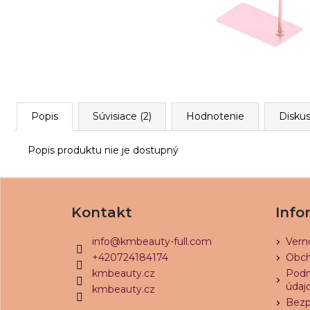
Popis
Súvisiace (2)
Hodnotenie
Diskus
Popis produktu nie je dostupný
Z
á
Kontakt
Info
p
ä
info
@
kmbeauty-full.com
Vern
t
+420724184174
Obch
i
kmbeauty.cz
Podm
údaj
kmbeauty.cz
e
Bezp