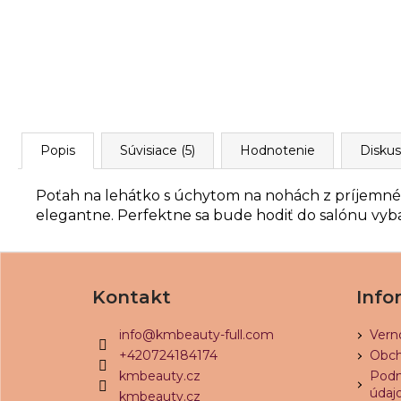
Popis
Súvisiace (5)
Hodnotenie
Diskus
Poťah na lehátko s úchytom na nohách z príjemné
elegantne.
Perfektne sa bude hodiť do salónu vyb
Z
á
Kontakt
Info
p
ä
info
@
kmbeauty-full.com
Vern
t
+420724184174
Obch
i
kmbeauty.cz
Podm
údaj
kmbeauty.cz