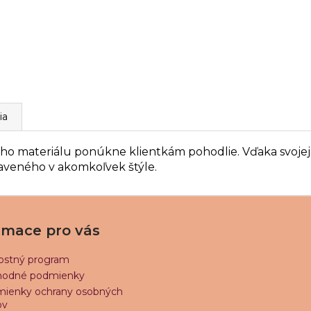
ia
ho materiálu ponúkne klientkám pohodlie.
Vďaka svojej
aveného v akomkoľvek štýle.
rmace pro vás
ostný program
odné podmienky
ienky ochrany osobných
ov