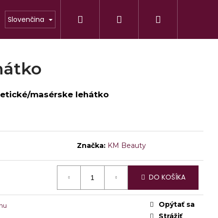
Hľadať
Prihlásenie
Nákupný
Slovenčina
POMÔCKY
DO SALÓNU
ZAČIATOČN
košík
hátko
metické/masérske lehátko
Značka:
KM Beauty
Nasledujúce
TLE
DO KOŠÍKA
Opýtať sa
nu
Strážiť