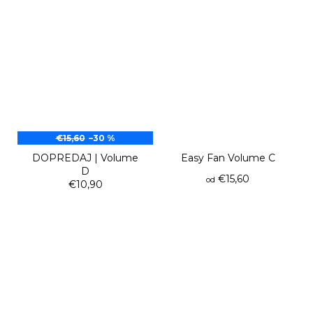
€15,60
–30 %
DOPREDAJ | Volume
Easy Fan Volume C
D
€15,60
od
€10,90