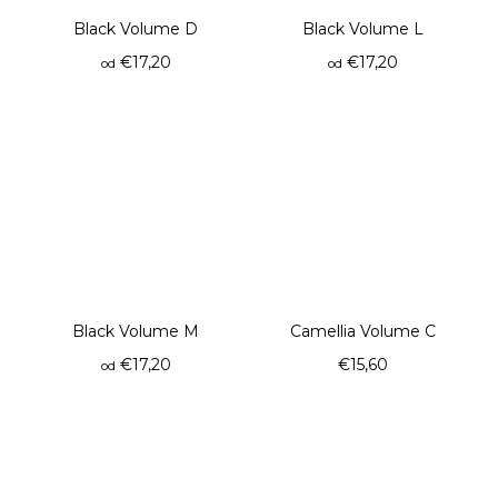
č
a
Black Volume D
Black Volume L
m
€17,20
€17,20
od
od
e
LEPIDLO
PROFI
€17,60
Black Volume M
Camellia Volume C
€17,20
€15,60
od