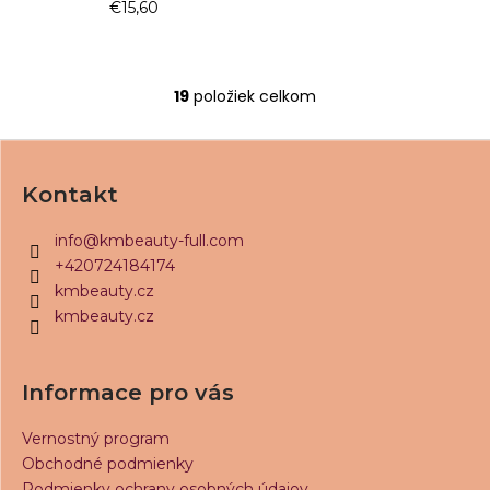
€15,60
19
položiek celkom
O
v
Z
l
á
á
Kontakt
d
p
a
ä
info
@
kmbeauty-full.com
c
t
+420724184174
i
i
kmbeauty.cz
e
kmbeauty.cz
e
p
r
v
Informace pro vás
k
y
Vernostný program
v
Obchodné podmienky
ý
Podmienky ochrany osobných údajov