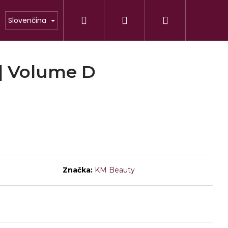
Hľadať
Prihlásenie
Nákupný
Slovenčina
POMÔCKY
DO SALÓNU
ZAČIATOČN
košík
 Volume D
Nasledujúce
TLE
Značka:
KM Beauty