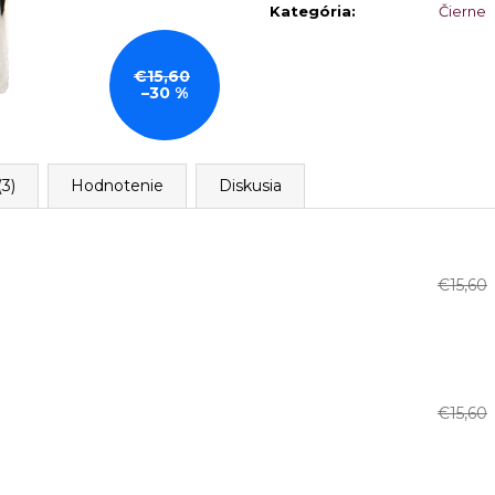
cena:
Kategória
:
Čierne
€15,60
–30 %
3)
Hodnotenie
Diskusia
€15,60
€15,60