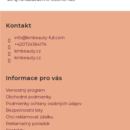
č
a
Z
m
e
á
Kontakt
p
CASHMERE
ä
0,15
info
@
kmbeauty-full.com
C
t
+420724184174
€14,80
i
kmbeauty.cz
kmbeauty.cz
e
Informace pro vás
Vernostný program
Obchodné podmienky
Podmienky ochrany osobných údajov
Bezpečnostní listy
Chci reklamovat zásilku
Reklamačný poriadok