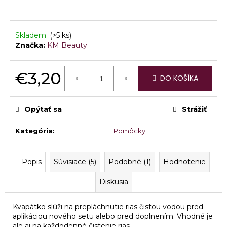
á
j
Skladem
(>5 ks)
s
Značka:
KM Beauty
ť
?
€3,20
DO KOŠÍKA
Jednotková
cena:
Opýtať sa
Strážiť
HĽADAŤ
Kategória
:
Pomôcky
O
Popis
Súvisiace (5)
Podobné (1)
Hodnotenie
d
Diskusia
p
o
r
Kvapátko slúži na prepláchnutie rias čistou vodou pred
ú
aplikáciou nového setu alebo pred doplnením.
Vhodné je
ale aj na každodenné čistenie rias.