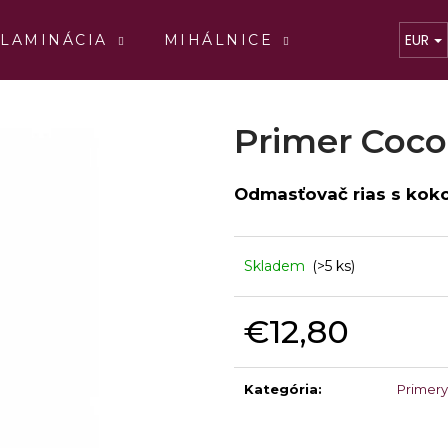
EUR
LAMINÁCIA
MIHÁLNICE
TEKUTINY
Čo potrebujete nájsť?
Primer Coc
HĽADAŤ
Odmasťovač rias s ko
Skladem
(>5 ks)
Odporúčame
€12,80
COFFEE VOLUME C
COFFEE VOL
Jednotková
€17,60
€17,60
cena:
Kategória
:
Primery