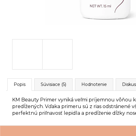
Popis
Súvisiace (5)
Hodnotenie
Diskus
KM Beauty Primer vyniká veľmi príjemnou vôňou k
predĺžených.
Vďaka primeru sú z rias odstránené vš
perfektnú priľnavosť lepidla a predĺženie dĺžky nos
Z