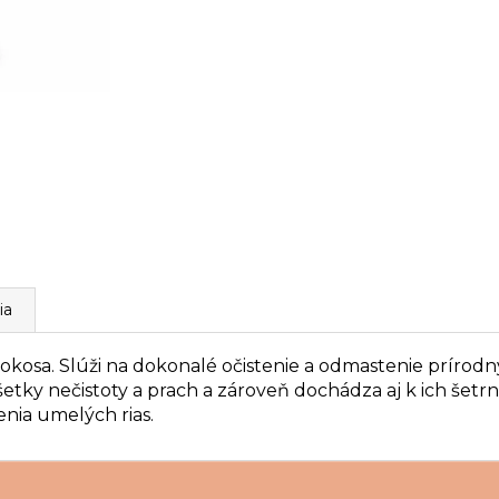
ia
okosa.
Slúži na dokonalé očistenie a odmastenie prírodn
etky nečistoty a prach a zároveň dochádza aj k ich šetrne
enia umelých rias.