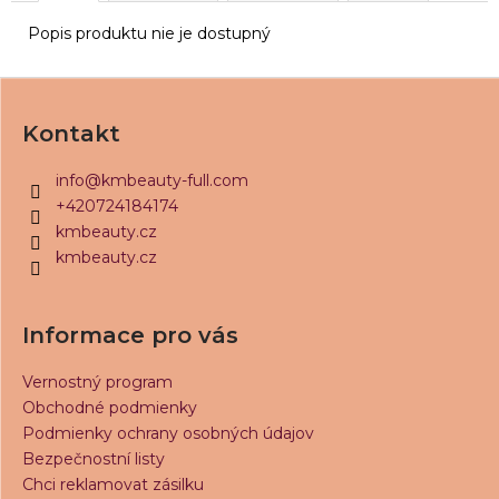
č
a
Popis produktu nie je dostupný
m
e
Z
á
SUPERBONDER
Kontakt
SPEEDY
p
PLUS
ä
info
@
kmbeauty-full.com
€21,20
t
+420724184174
i
kmbeauty.cz
kmbeauty.cz
e
Informace pro vás
Vernostný program
Obchodné podmienky
Podmienky ochrany osobných údajov
Bezpečnostní listy
Chci reklamovat zásilku