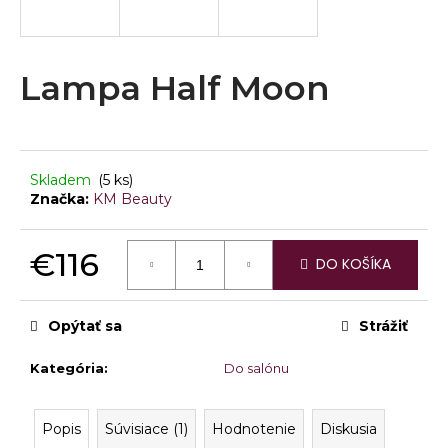
á
j
s
Lampa Half Moon
ť
?
Skladem
(5 ks)
Značka:
KM Beauty
HĽADAŤ
€116
DO KOŠÍKA
Jednotková
cena:
O
Opýtať sa
Strážiť
d
p
Kategória
:
Do salónu
o
r
ú
Popis
Súvisiace (1)
Hodnotenie
Diskusia