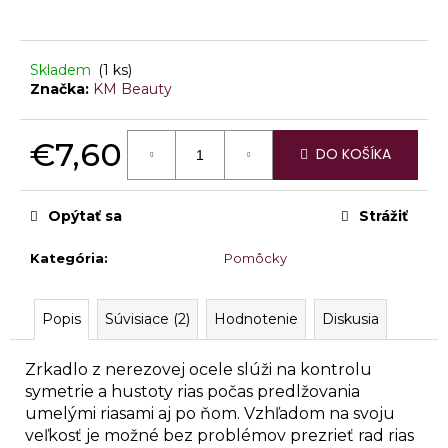
á
j
Skladem
(1 ks)
s
Značka:
KM Beauty
ť
?
€7,60
DO KOŠÍKA
Jednotková
cena:
Opýtať sa
Strážiť
HĽADAŤ
Kategória
:
Pomôcky
O
Popis
Súvisiace (2)
Hodnotenie
Diskusia
d
p
Zrkadlo z nerezovej ocele slúži na kontrolu
o
symetrie a hustoty rias počas predlžovania
r
umelými riasami aj po ňom.
Vzhľadom na svoju
ú
veľkosť je možné bez problémov prezrieť rad rias