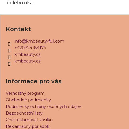
č
celého oka.
a
m
Z
e
á
Kontakt
KM
p
BEAUTY
ä
LAMI
info
@
kmbeauty-full.com
SADA
t
+420724184174
2V1
i
kmbeauty.cz
€51,60
kmbeauty.cz
e
Pôvodne:
€57,60
Informace pro vás
Vernostný program
Obchodné podmienky
Podmienky ochrany osobných údajov
Bezpečnostní listy
Chci reklamovat zásilku
Reklamačný poriadok