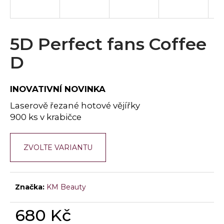
a
j
í
5D Perfect fans Coffee
t
D
?
INOVATIVNÍ NOVINKA
Laserově řezané hotové vějířky
HLEDAT
900 ks v krabičce
ZVOLTE VARIANTU
D
o
p
Značka:
KM Beauty
o
r
680 Kč
u