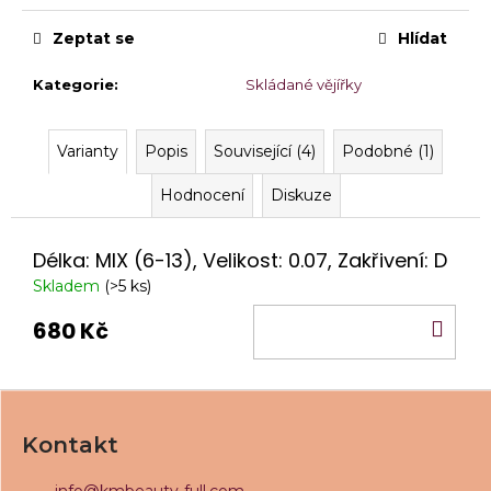
č
Měrná
u
cena:
Zeptat se
Hlídat
j
e
Kategorie
:
Skládané vějířky
m
e
Varianty
Popis
Související (4)
Podobné (1)
JELLIE
-
Hodnocení
Diskuze
SAMOLEPÍCÍ
NATÁČKY
(1
Délka: MIX (6-13), Velikost: 0.07, Zakřivení: D
PÁR)
Skladem
(>5 ks)
310
Kč
DO
680 Kč
KO
Z
á
Kontakt
p
a
info
@
kmbeauty-full.com