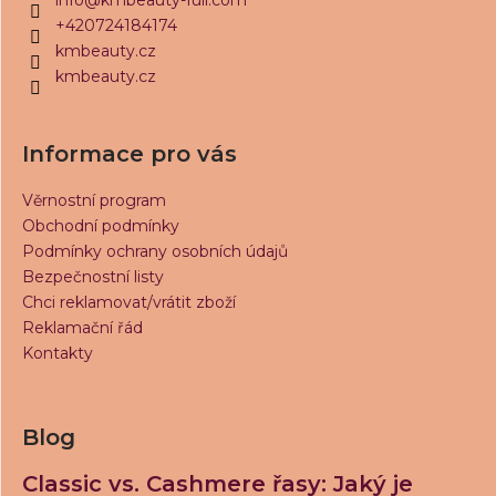
t
+420724184174
í
kmbeauty.cz
kmbeauty.cz
Informace pro vás
Věrnostní program
Obchodní podmínky
Podmínky ochrany osobních údajů
Bezpečnostní listy
Chci reklamovat/vrátit zboží
Reklamační řád
Kontakty
Blog
Classic vs. Cashmere řasy: Jaký je