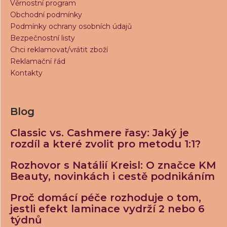
Věrnostní program
a
Obchodní podmínky
j
Podmínky ochrany osobních údajů
í
Bezpečnostní listy
Chci reklamovat/vrátit zboží
t
Reklamační řád
?
Kontakty
Blog
HLEDAT
Classic vs. Cashmere řasy: Jaký je
rozdíl a které zvolit pro metodu 1:1?
D
Rozhovor s Natálií Kreisl: O značce KM
o
Beauty, novinkách i cestě podnikáním
p
o
Proč domácí péče rozhoduje o tom,
r
jestli efekt laminace vydrží 2 nebo 6
u
týdnů