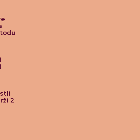
re
a
etodu
M
i
stli
rží 2