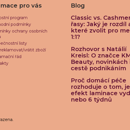
rmace pro vás
Blog
Classic vs. Cashme
ostní program
řasy: Jaký je rozdíl 
odní podmínky
které zvolit pro m
ínky ochrany osobních
1:1?
ů
ečnostní listy
Rozhovor s Natálií
reklamovat/vrátit zboží
Kreisl: O značce K
amační řád
Beauty, novinkách 
akty
cestě podnikáním
Proč domácí péče
rozhoduje o tom, je
efekt laminace vyd
nebo 6 týdnů
razena.