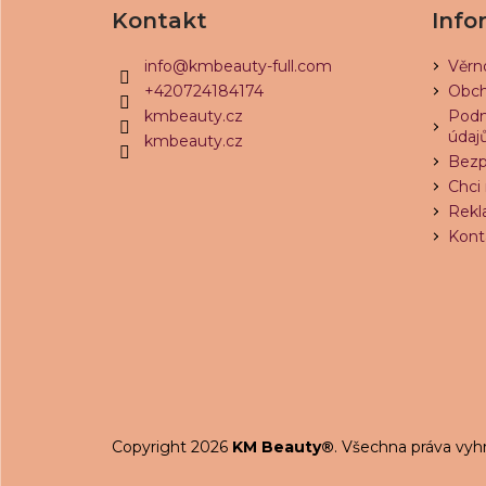
á
Kontakt
Info
p
a
info
@
kmbeauty-full.com
Věrn
t
+420724184174
Obch
í
kmbeauty.cz
Podm
údaj
kmbeauty.cz
Bezp
Chci 
Rekl
Kont
Copyright 2026
KM Beauty®
. Všechna práva vyh