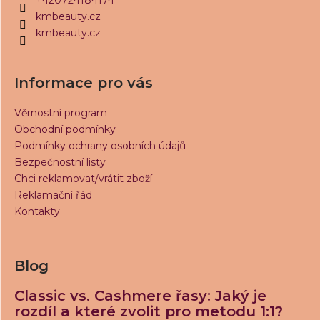
t
+420724184174
í
í
kmbeauty.cz
p
kmbeauty.cz
r
v
k
Informace pro vás
y
v
Věrnostní program
ý
Obchodní podmínky
p
Podmínky ochrany osobních údajů
i
s
Bezpečnostní listy
u
Chci reklamovat/vrátit zboží
Reklamační řád
Kontakty
Blog
Classic vs. Cashmere řasy: Jaký je
rozdíl a které zvolit pro metodu 1:1?