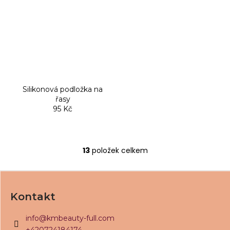
Silikonová podložka na
řasy
95 Kč
13
položek celkem
O
v
Z
l
á
á
Kontakt
d
p
a
a
info
@
kmbeauty-full.com
c