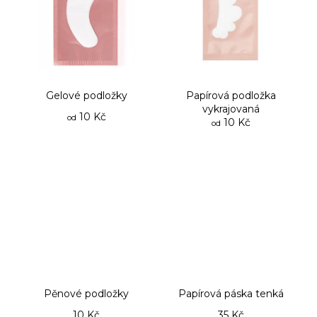
a
j
í
t
?
Gelové podložky
Papírová podložka
vykrajovaná
10 Kč
od
10 Kč
od
HLEDAT
D
o
p
o
r
Pěnové podložky
Papírová páska tenká
u
10 Kč
35 Kč