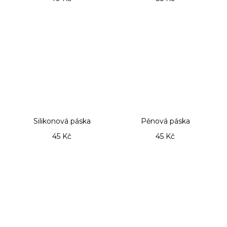
č
u
j
e
m
e
KM
BEAUTY®
LAMI
SADA
4V1
Silikonová páska
Pěnová páska
2
220
45 Kč
45 Kč
Kč
Původně:
2
610
Kč