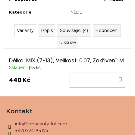
č
u
Kategorie
:
HNĚDÉ
j
e
m
Varianty
Popis
Související (4)
Hodnocení
e
Diskuze
KM
BEAUTY®
LAMI
Délka: MIX (7-13), Velikost: 0.07, Zakřivení: M
1:
SHAPE
Skladem
(>5 ks)
1,5
ML
DO
440 Kč
90
KO
Kč
Z
á
Kontakt
p
a
info
@
kmbeauty-full.com
t
+420724184174