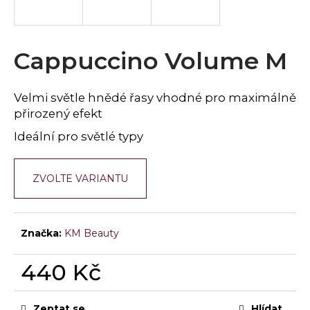
a
j
í
Cappuccino Volume M
t
?
Velmi světle hnědé řasy vhodné pro maximálně
přirozený efekt
Ideální pro světlé typy
HLEDAT
ZVOLTE VARIANTU
D
Značka:
KM Beauty
o
p
o
440 Kč
r
Měrná
u
cena:
Zeptat se
Hlídat