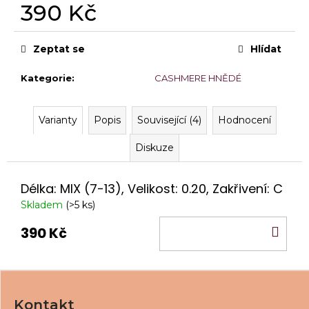
č
390 Kč
u
Měrná
j
cena:
e
Zeptat se
Hlídat
m
e
Kategorie
:
CASHMERE HNĚDÉ
4D
PERFECT
Varianty
Popis
Související (4)
Hodnocení
FANS
C
Diskuze
620
Kč
Délka: MIX (7-13), Velikost: 0.20, Zakřivení: C
Skladem
(>5 ks)
DO
390 Kč
KO
Z
á
Kontakt