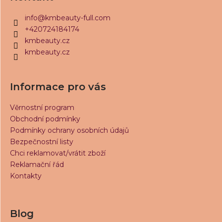
p
a
info
@
kmbeauty-full.com
t
+420724184174
í
kmbeauty.cz
kmbeauty.cz
Informace pro vás
Věrnostní program
Obchodní podmínky
Podmínky ochrany osobních údajů
Bezpečnostní listy
Chci reklamovat/vrátit zboží
Reklamační řád
Kontakty
Blog