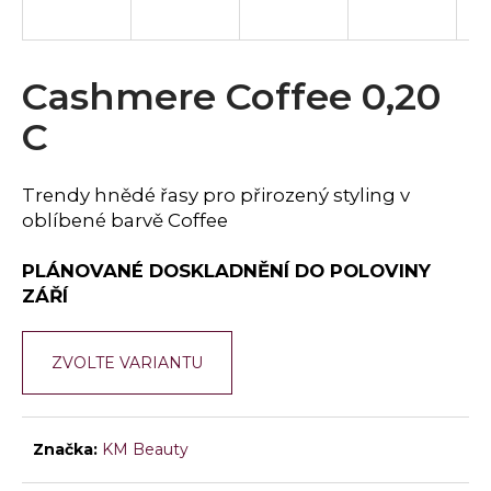
a
j
í
Cashmere Coffee 0,20
t
C
?
Trendy hnědé řasy pro přirozený styling v
oblíbené barvě Coffee
HLEDAT
PLÁNOVANÉ DOSKLADNĚNÍ DO POLOVINY
ZÁŘÍ
D
ZVOLTE VARIANTU
o
p
o
r
Značka:
KM Beauty
u