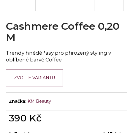
a
j
í
Cashmere Coffee 0,20
t
M
?
Trendy hnědé řasy pro přirozený styling v
oblíbené barvě Coffee
HLEDAT
ZVOLTE VARIANTU
D
o
Značka:
KM Beauty
p
o
390 Kč
r
Měrná
u
cena: