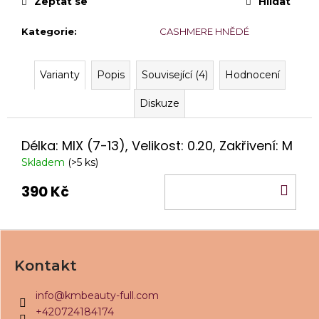
č
Zeptat se
Hlídat
u
j
Kategorie
:
CASHMERE HNĚDÉ
e
m
Varianty
Popis
Související (4)
Hodnocení
e
Diskuze
PINZETA
KM
BEAUTY®
Délka: MIX (7-13), Velikost: 0.20, Zakřivení: M
FIBER
3
Skladem
(>5 ks)
430
DO
Kč
390 Kč
KO
Z
á
Kontakt
p
a
info
@
kmbeauty-full.com
t
+420724184174