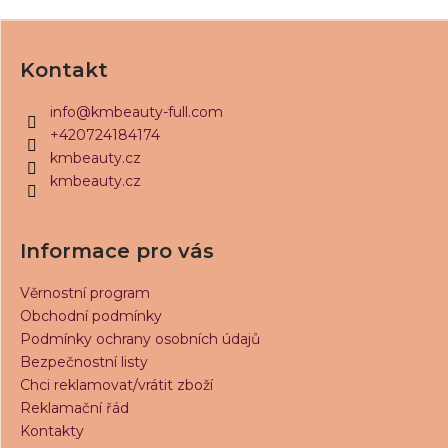
Z
á
Kontakt
p
a
info
@
kmbeauty-full.com
t
+420724184174
í
kmbeauty.cz
kmbeauty.cz
Informace pro vás
Věrnostní program
Obchodní podmínky
Podmínky ochrany osobních údajů
Bezpečnostní listy
Chci reklamovat/vrátit zboží
Reklamační řád
Kontakty