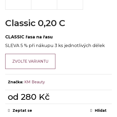
a
j
í
Classic 0,20 C
t
?
CLASSIC řasa na řasu
SLEVA 5 % při nákupu 3 ks jednotlivých délek
HLEDAT
ZVOLTE VARIANTU
Značka:
KM Beauty
D
o
od
280 Kč
p
o
Měrná
r
cena:
Zeptat se
Hlídat
u