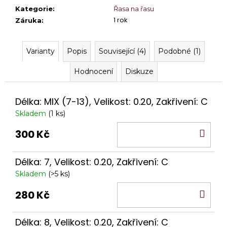
č
Kategorie
:
Řasa na řasu
u
1 rok
Záruka
:
j
e
m
Varianty
Popis
Související (4)
Podobné (1)
e
Hodnocení
Diskuze
KM
BEAUTY®
LAMI
Délka: MIX (7-13), Velikost: 0.20, Zakřivení: C
3:
BLOOM
Skladem
(1 ks)
1,5
ML
DO
300 Kč
90
KO
Kč
Délka: 7, Velikost: 0.20, Zakřivení: C
Skladem
(>5 ks)
DO
280 Kč
KO
Délka: 8, Velikost: 0.20, Zakřivení: C