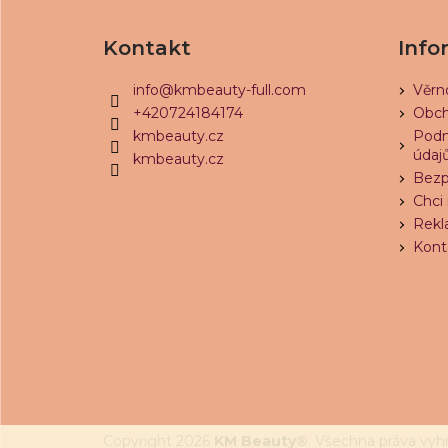
Z
á
Kontakt
Info
p
a
info
@
kmbeauty-full.com
Věrn
t
+420724184174
Obch
í
kmbeauty.cz
Podm
údaj
kmbeauty.cz
Bezp
Chci 
Rekl
Kont
Copyright 2026
KM Beauty®
. Všechna práva vyh