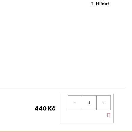
Hlídat
440 Kč
DO
KOŠÍ