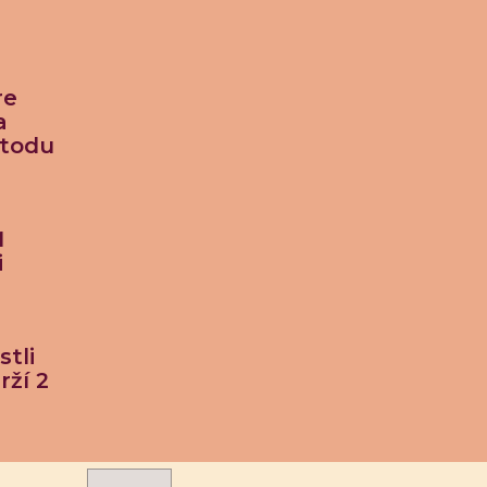
re
a
etodu
M
i
stli
rží 2