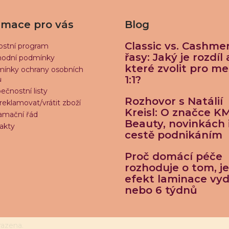
rmace pro vás
Blog
Classic vs. Cashme
ostní program
řasy: Jaký je rozdíl 
odní podmínky
které zvolit pro m
ínky ochrany osobních
1:1?
ů
ečnostní listy
Rozhovor s Natálií
reklamovat/vrátit zboží
Kreisl: O značce K
amační řád
Beauty, novinkách 
akty
cestě podnikáním
Proč domácí péče
rozhoduje o tom, je
efekt laminace vyd
nebo 6 týdnů
razena.