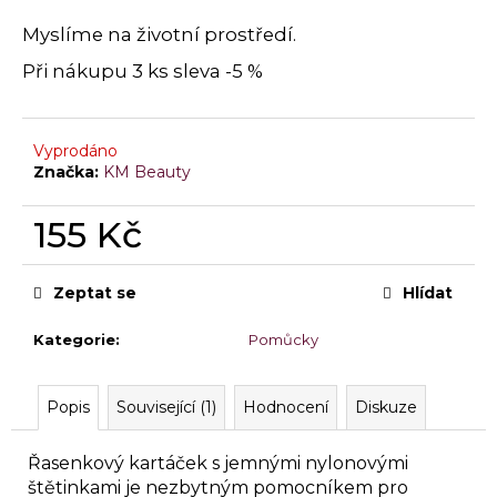
a
Myslíme na životní prostředí.
j
Při nákupu 3 ks sleva -5 %
í
t
?
Vyprodáno
Značka:
KM Beauty
155 Kč
HLEDAT
Měrná
cena:
Zeptat se
Hlídat
Kategorie
:
Pomůcky
D
o
p
Popis
Související (1)
Hodnocení
Diskuze
o
r
Řasenkový kartáček s jemnými nylonovými
u
štětinkami je nezbytným pomocníkem pro