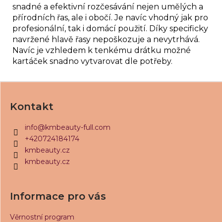
č
snadné a efektivní rozčesávání nejen umělých a
u
přírodních řas, ale i obočí. Je navíc vhodný jak pro
j
profesionální, tak i domácí použití. Díky specificky
e
navržené hlavě řasy nepoškozuje a nevytrhává.
m
Navíc je vzhledem k tenkému drátku možné
e
kartáček snadno vytvarovat dle potřeby.
PINZETA
KM
Z
BEAUTY®
á
FIBER
Kontakt
1
p
430
a
info
@
kmbeauty-full.com
Kč
t
+420724184174
í
kmbeauty.cz
kmbeauty.cz
Informace pro vás
Věrnostní program