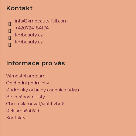
á
Kontakt
p
a
info
@
kmbeauty-full.com
t
+420724184174
í
kmbeauty.cz
kmbeauty.cz
Informace pro vás
Věrnostní program
Obchodní podmínky
Podmínky ochrany osobních údajů
Bezpečnostní listy
Chci reklamovat/vrátit zboží
Reklamační řád
Kontakty