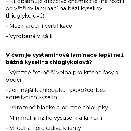
č
- NEobsahuje dráždivé chemikálie (na rozdíl
u
od většiny laminací na bázi kyseliny
j
thioglykolové)
e
- Mezinárodní certifikace
m
e
- Vyrobená v Itálii
KM
BEAUTY®
V čem je cystaminová laminace lepší než
LAMI
SADA
běžná kyselina thioglykolová?
2V1
- Výrazně šetrnější volba pro krásné řasy a
1
290
obočí
Kč
Původně:
- Jemnější k chloupku i pokožce, bez
1
agresivních kyselin
440
Kč
- Přirozeně hladké a pružné chloupky
- Minimální riziko vysušení a lámání
- Vhodná i pro citlivé klienty