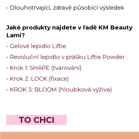
- Dlouhotrvající, zdravě působící výsledek
Jaké produkty najdete v řadě KM Beauty
Lami?
-
Gelové lepidlo Liftie
-
Revoluční lepidlo v prášku Liftie Powder
-
Krok 1: SHAPE (tvarování)
-
Krok 2: LOCK (fixace)
-
KROK 3: BLOOM (hloubková výživa)
TO CHCI
Z