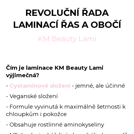
a
REVOLUČNÍ ŘADA
j
í
LAMINACÍ ŘAS A OBOČÍ
t
KM Beauty Lami
?
Čím je laminace KM Beauty Lami
HLEDAT
výjimečná?
-
Cystaminové složení
- jemné, ale účinné
D
- Veganské složení
o
- Formule vyvinutá k maximálně šetrnosti k
p
chloupkům i pokožce
o
r
- Obsahuje rostlinné aminokyseliny
u